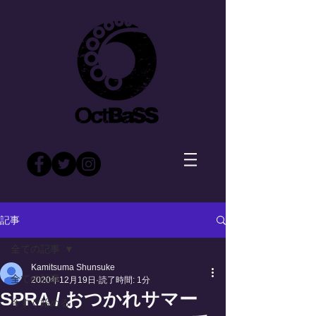
記事
全ての記事
Kamitsuma Shunsuke
全ての記事
2020年12月19日
読了時間: 1分
SPRA / おつかれサマー
今すぐ始める