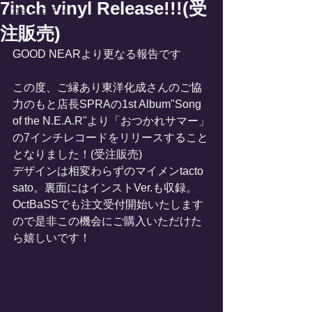
7inch vinyl Release!!!(受
コミュニティ
注販売)
GOOD NEARより更なる報告です
この度、ご縁あり東洋化成さんのご協
力のもと店長SPRAの1st Album"Song 
of the N.E.A.R"より「おつかれサマー」
の7インチレコードをリリースすること
となりました！(受注販売)
デザインは相変わらずのマイメンtacto 
sato。裏面にはインストVer.も収録。
OctBaSSでも注文受付開始いたします
ので是非この機会にご購入いただけた
ら嬉しいです！