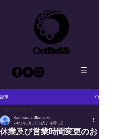
記事
全ての記事
Kamitsuma Shunsuke
全ての記事
2021年1月13日
読了時間: 1分
休業及び営業時間変更のお
今すぐ始める