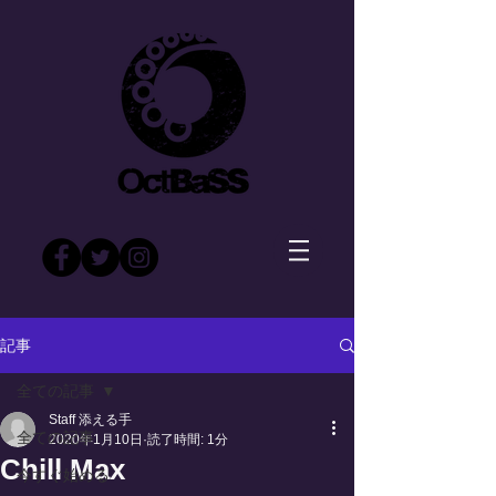
記事
全ての記事
Staff 添える手
全ての記事
2020年1月10日
読了時間: 1分
Chill Max
今すぐ始める