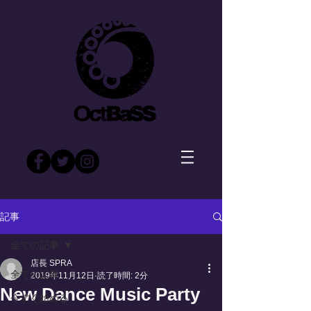
記事
全ての記事
店長 SPRA
全ての記事
2019年11月12日
読了時間: 2分
New Dance Music Party
今すぐ始める