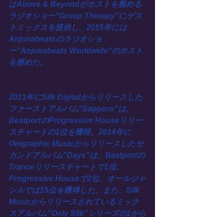
はAbove & Beyondがホストを務める
ラジオショー"Group Therapy"にゲス
トミックスを提供し、2015年には
Anjunabeatsのラジオショ
ー"Anjunabeats Worldwide"のホスト
を務めた。
2011年にSilk Digitalからリリースした
ファーストアルバム"Sapporo"は、
BeatportのProgressive Houseリリー
スチャートの1位を獲得。2014年に
Otographic Musicからリリースしたセ
カンドアルバム"Days"は、Beatportの
Tranceリリースチャートで1位、
Progressive Houseで2位、オールジャ
ンルでは15位を獲得した。また、Silk 
Musicからリリースされているミック
スアルバム"Only SIlk"シリーズの1から