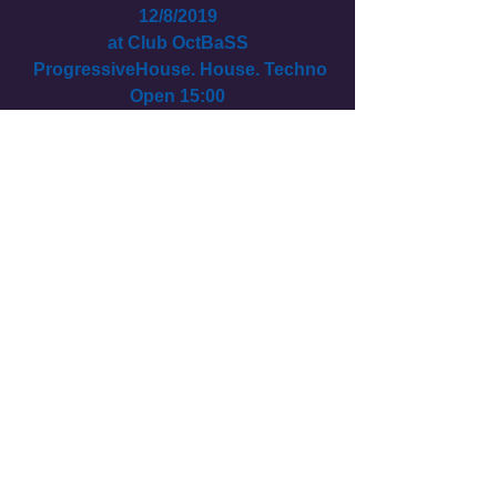
12/8/2019
at Club OctBaSS
  ProgressiveHouse. House. Techno 
Open 15:00
Close 22:00
 Entry Fee 
Fee ¥2000(1Drink)
Guest DJ
Shingo Nakamura
DJ
audiot909. Dave the 3rd. Hinano 
Shion
Ko-suke. Shion Sakamoto