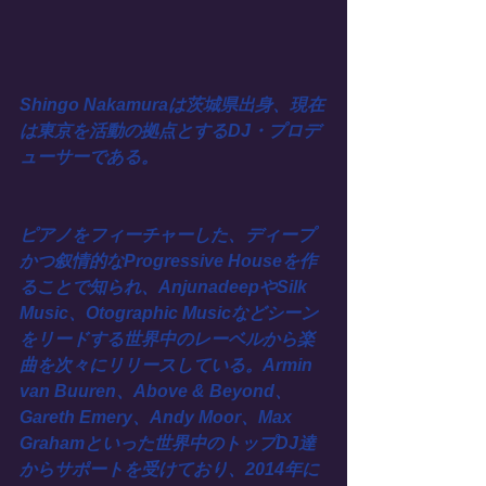
Shingo Nakamuraは茨城県出身、現在
は東京を活動の拠点とするDJ・プロデ
ューサーである。
ピアノをフィーチャーした、ディープ
かつ叙情的なProgressive Houseを作
ることで知られ、AnjunadeepやSilk 
Music、Otographic Musicなどシーン
をリードする世界中のレーベルから楽
曲を次々にリリースしている。Armin 
van Buuren、Above & Beyond、
Gareth Emery、Andy Moor、Max 
Grahamといった世界中のトップDJ達
からサポートを受けており、2014年に