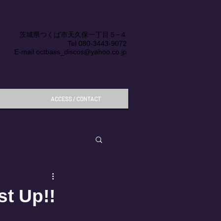
茨城県つくば市天久保一丁目５−４
Tel
080-3443-9072
E-mail
octbass_discos@yahoo.co.jp
ACCESS / CONTACT
st Up!!