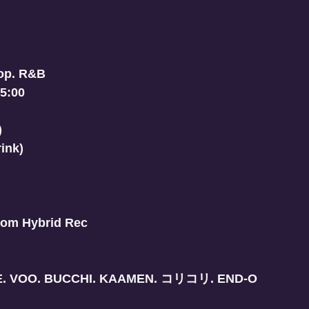
op. R&B 
 5:00
)
ink)
om Hybrid Rec
E. VOO. BUCCHI. KAAMEN. コリコリ. END-O