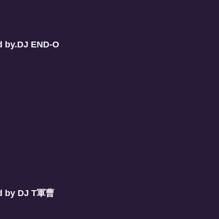
ed by.DJ END-O
ed by DJ T軍曹