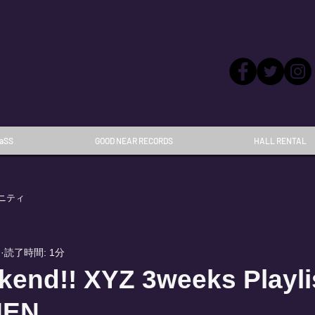
aSS
GOOD NEAR RECORDS
HALL RENTAL
ニティ
日
読了時間: 1分
kend!! XYZ 3weeks Playli
MEN