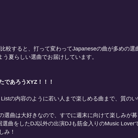
Dと比較すると、打って変わってJapaneseの曲が多めの
りただよう夏らしい選曲でお届けしています。
たであろうXYZ！！！
ay Listの内容のように若い人まで楽しめる曲まで、質のいい
の選曲は大好きなので、すでに週末に向けて楽しみが募
回選曲をしたDJ以外の出演DJも筋金入りのMusic Love
しみ！