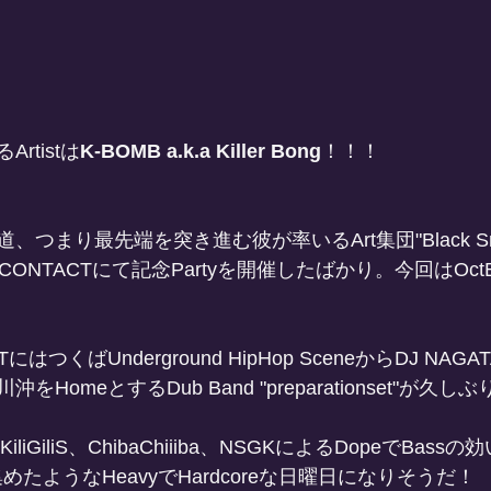
rtistは
K-BOMB a.k.a Killer Bong
！！！
つまり最先端を突き進む彼が率いるArt集団"Black Sm
ONTACTにて記念Partyを開催したばかり。今回はOct
にはつくばUnderground HipHop SceneからDJ NAGA
HomeとするDub Band "preparationset"が久
J KiliGiliS、ChibaChiiiba、NSGKによるDopeでBassの
めたようなHeavyでHardcoreな日曜日になりそうだ！