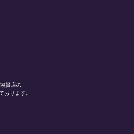
S、協賛店の
しております。