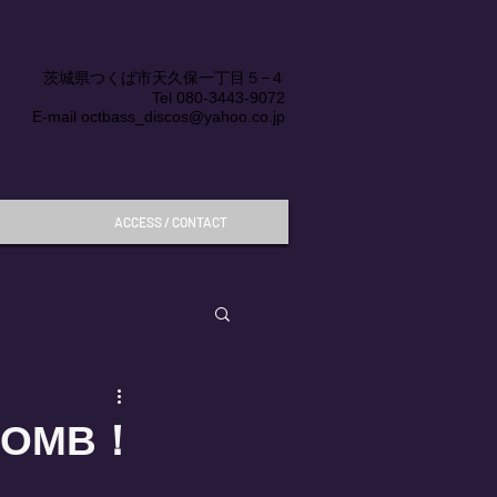
茨城県つくば市天久保一丁目５−４
Tel
080-3443-9072
E-mail
octbass_discos@yahoo.co.jp
ACCESS / CONTACT
K-BOMB！