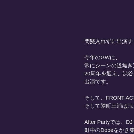
間髪入れずに出演するA
今年のGWに、
常にシーンの道無き道、
20周年を迎え、渋谷C
出演です。
そして、FRONT ACT
そして隣町土浦は荒川沖を
After Partyでは、D
町中のDopeをかき集