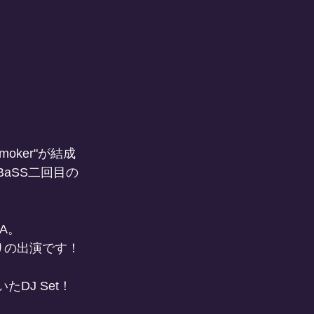
oker"が結成
BaSS二回目の
TA。
しぶりの出演です！
効いたDJ Set！