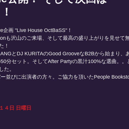
！！
 "Live House OctBaSS"！
agnonも沢山のご来場、そして最高の盛り上がりを見せて
た！
CHANGとDJ KURITAのGood GrooveなB2Bから始ま
nの50分セット。そしてAfter Partyの黒汁100%な選曲
した。
ンバー並びに出演者の方々。ご協力を頂いたPeople Books
１４日 日曜日