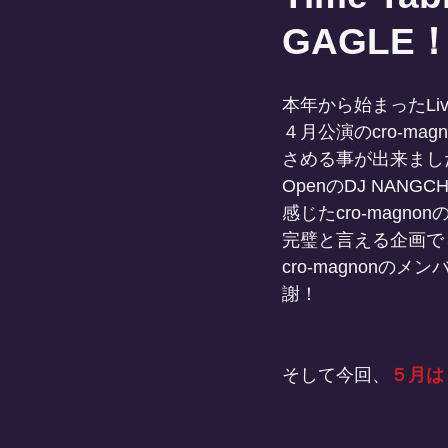
GAGLE
本年から始まったLive企画
４月公演のcro-m
さめる事が出来まし
OpenのDJ NANG
感じたcro-magno
完璧と言える企画で
cro-magnonのメ
謝！
そして今回、
５月は