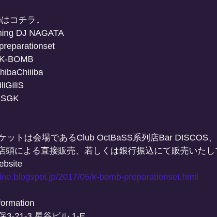
leはコチラ↓
ing DJ NAGATA
reparationset
 K-BOMB
ibaChiiiba
iGiliS
NSGK
トは会場であるClub OctBaSS系列店Bar DISCO
storeの店頭による直接販売、若しくは銀行振込にて販売いた
ebsite
ine.blogspot.jp/2017/05/k-bomb-preparationset.html
formation
21-3 星谷ビル 1-E