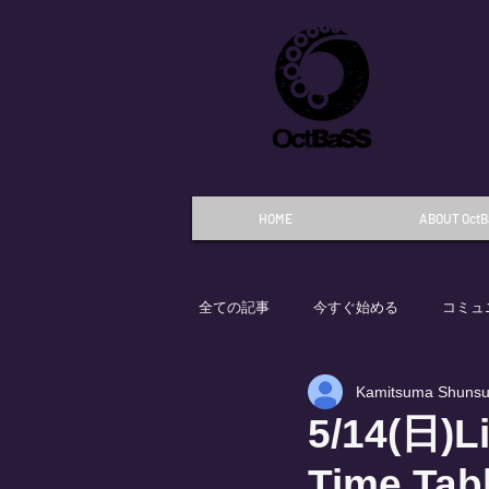
HOME
ABOUT OctB
全ての記事
今すぐ始める
コミュ
Kamitsuma Shuns
5/14(日)L
Time T