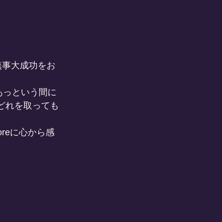
無事大成功をお
り、あっという間に
。。どれを取っても
toreに心から感