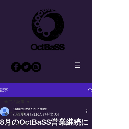
記事
全ての記事
Kamitsuma Shunsuke
全ての記事
2021年8月12日
読了時間: 3分
8月のOctBaSS営業継続に
今すぐ始める