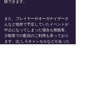
験できます。
また、プレイヤーやオーガナイザーさ
んなど他所で予定していたイベントが
中止になってしまった場合も無観客、
少観客での配信のご利用も承っており
ます。(むしろキャンセルなどがあった
ため予定空いております)
気軽にお声掛け下さい！
今後ともOctBaSSをよろしくお願いい
たします。
SPRA