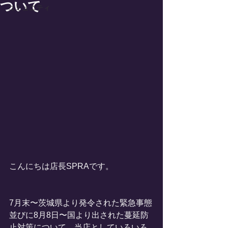
ついて
コミュニティ
こんにちは店長SPRAです。
7月末〜茨城県より発令された緊急事態
並びに8月8日〜国より出された蔓延防
止対策について、当店としていろいろ