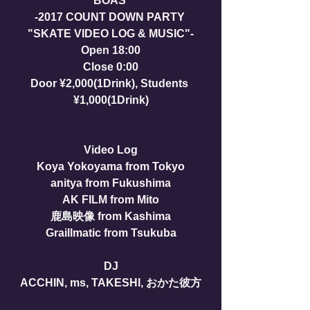
BOAS 
-2017 COUNT DOWN PARTY 
"SKATE VIDEO LOG & MUSIC"-
Open 18:00
Close 0:00
Door ¥2,000(1Drink), Students 
¥1,000(1Drink)
Video Log
Koya Yokoyama from Tokyo
anitya from Fukushima
AK FILM from Mito
鹿島映像 from Kashima
Graillmatic from Tsukuba
DJ
ACCHIN, ms, TAKESHI, おかた彼方